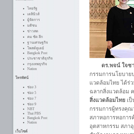
ไทยรัฐ
เดลินิวส์
ผู้จัดการ
มติชน
ข่าวสด
คม ชัด ลึก
ฐานเศรษฐกิจ
โพสต์ทูเดย์
Bangkok Post
ประชาชาติธุรกิจ
กรุงเทพธุรกิจ
ดร.พจน์ ใจช
Nation
กรรมการนโยบายบริ
โทรทัศน์
แวดล้อมไทย ได้ร
ช่อง 3
ฉลากสิ่งแวดล้อม ครั
ช่อง 5
ช่อง 7
สิ่งแวดล้อมไทย
เป็
ช่อง 9
กรรมการผู้ทรงคุณ
NBT
Thai PBS
สภาหอการหอการค้
Bangkok Post
Nation
อุตสาหกรรม สภาอ
เว็บไซต์