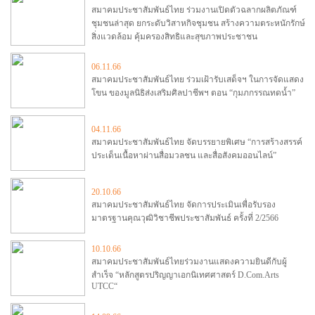
สมาคมประชาสัมพันธ์ไทย ร่วมงานเปิดตัวฉลากผลิตภัณฑ์
ชุมชนล่าสุด ยกระดับวิสาหกิจชุมชน สร้างความตระหนักรักษ์
สิ่งแวดล้อม คุ้มครองสิทธิและสุขภาพประชาชน
06.11.66
สมาคมประชาสัมพันธ์ไทย ร่วมเฝ้ารับเสด็จฯ ในการจัดแสดง
โขน ของมูลนิธิส่งเสริมศิลปาชีพฯ ตอน “กุมภกรรณทดน้ำ”
04.11.66
สมาคมประชาสัมพันธ์ไทย จัดบรรยายพิเศษ “การสร้างสรรค์
ประเด็นเนื้อหาผ่านสื่อมวลชน และสื่อสังคมออนไลน์”
20.10.66
สมาคมประชาสัมพันธ์ไทย จัดการประเมินเพื่อรับรอง
มาตรฐานคุณวุฒิวิชาชีพประชาสัมพันธ์ ครั้งที่ 2/2566
10.10.66
สมาคมประชาสัมพันธ์ไทยร่วมงานแสดงความยินดีกับผู้
สำเร็จ “หลักสูตรปริญญาเอกนิเทศศาสตร์ D.Com.Arts
UTCC“